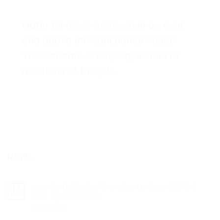
Note:
All these seats shall be over
and above the sanctioned intake.
This scheme is only applicable to
residents of Punjab.
NEWS
ਮੇਹਰ ਚੰਦ ਪੋਲੀਟੈਕਨਿਕ ਵਿਖੇ ਅਧਿਆਪਕ ਦਿਵਸ ਮੌਕੇ ਇੰਜੀ:
14
Dec
ਵੀ.ਕੇ. ਕਪੂਰ ਸਨਮਾਨਿਤ।
on
Comments Off
ਮੇਹਰ