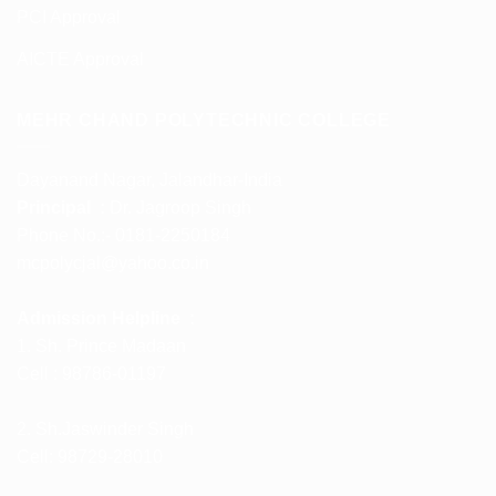
PCI Approval
AICTE Approval
MEHR CHAND POLYTECHNIC COLLEGE
Dayanand Nagar, Jalandhar-India
Principal :
Dr. Jagroop Singh
Phone No.:- 0181-2250184
mcpolycjal@yahoo.co.in
Admission Helpline :
1. Sh. Prince Madaan
Cell : 98786-01197
2. Sh.Jaswinder Singh
Cell: 98729-28010