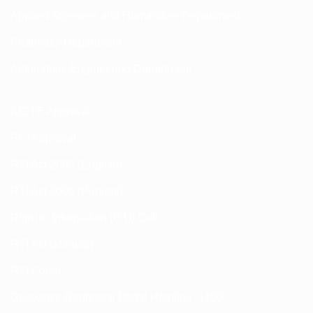
Applied Sciences and Humanities Department
Pharmacy Department
Automobile Engineering Department
AICTE Approval
PCI Approval
RTI Act 2005 (English)
RTI Act 2005 (Punjabi)
Right to Information (RTI) Cell
RTI Act (Manual)
RTI Portal
Grievance Redressal Portal Helpline -1100