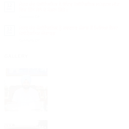
ਚੰਦ
ਮੇਹਰ ਚੰਦ ਪੋਲੀਟੈਕਨਿਕ ਨੇ ਇੰਟਰ ਪੋਲੀਟੈਕਨਿਕ ਸਪੋਰਟਸ ਮੀਟ
12
ਪੋਲੀਟੈਕਨਿਕ
Dec
ਵਿੱਚ ਤਿੰਨ ਸੋਨੇ ਦੇ ਮੈਡਲ ਜਿੱਤੇ।
ਵਿਖੇ
on
Comments Off
ਅਧਿਆਪਕ
ਮੇਹਰ
ਦਿਵਸ
ਚੰਦ
ਮੌਕੇ
ਮੇਹਰ ਚੰਦ ਪੋਲੀਟੈਕਨਿਕ ਨੂੰ ਗਵਰਨਰ ਪੰਜਾਬ ਤੋਂ ਮਿਲਿਆ ਬੈਸਟ
12
ਪੋਲੀਟੈਕਨਿਕ
ਇੰਜੀ:
Dec
ਪੋਲੀਟੈਕਨਿਕ ਐਵਾਰਡ
ਨੇ
ਵੀ.ਕੇ.
on
Comments Off
ਇੰਟਰ
ਕਪੂਰ
ਮੇਹਰ
ਪੋਲੀਟੈਕਨਿਕ
ਸਨਮਾਨਿਤ।
ਚੰਦ
ਸਪੋਰਟਸ
ਪੋਲੀਟੈਕਨਿਕ
GALLERY
ਮੀਟ
ਨੂੰ
ਵਿੱਚ
ਗਵਰਨਰ
ਤਿੰਨ
ਪੰਜਾਬ
ਸੋਨੇ
ਤੋਂ
ਦੇ
ਮਿਲਿਆ
ਮੈਡਲ
ਬੈਸਟ
ਜਿੱਤੇ।
ਪੋਲੀਟੈਕਨਿਕ
ਐਵਾਰਡ