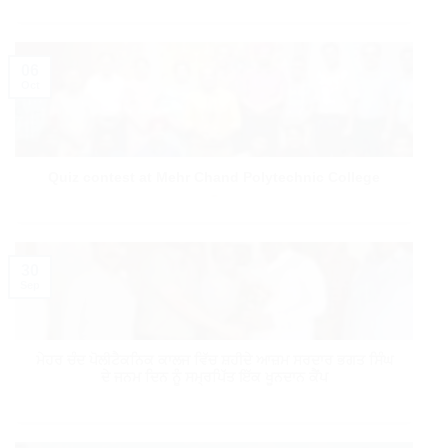
06
Oct
Quiz contest at Mehr Chand Polytechnic College
30
Sep
ਮੇਹਰ ਚੰਦ ਪੋਲੀਟੈਕਨਿਕ ਕਾਲਜ ਵਿੱਚ ਸ਼ਹੀਦੇ ਆਜ਼ਮ ਸਰਦਾਰ ਭਗਤ ਸਿੰਘ
ਦੇ ਜਨਮ ਦਿਨ ਨੂੰ ਸਮ੍ਰਪਿੱਤ ਇੱਕ ਖੂਨਦਾਨ ਕੈਂਪ