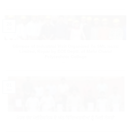
26
Jul
Glimpse of Industrial Visit Organized To SML Isuzu
Limited, Ropar by ECE Deptt. of Mehr Chand
Polytechnic College
01
Jun
ਮੇਹਰ ਚੰਦ ਪੋਲੀਟੈਕਨਿਕ ਦੇ ਅੱਠ ਵਿੱਦਿਆਰਥੀਆਂ ਨੂੰ ਮਿਲੀ ਨੌਕਰੀ