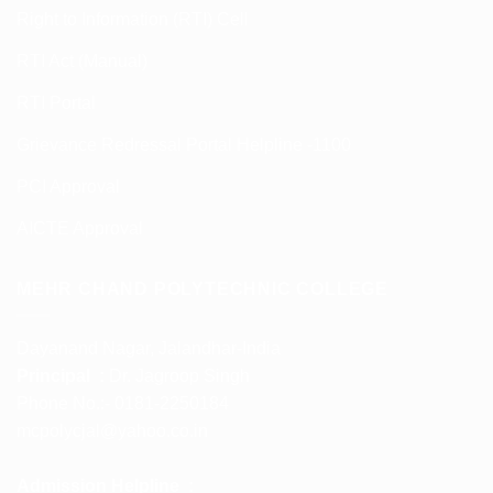
Right to Information (RTI) Cell
RTI Act (Manual)
RTI Portal
Grievance Redressal Portal Helpline -1100
PCI Approval
AICTE Approval
MEHR CHAND POLYTECHNIC COLLEGE
Dayanand Nagar, Jalandhar-India
Principal :
Dr. Jagroop Singh
Phone No.:- 0181-2250184
mcpolycjal@yahoo.co.in
Admission Helpline :