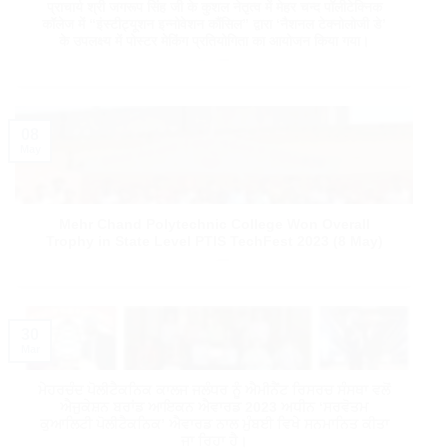
प्राचार्य श्री जगरूप सिंह जी के कुशल नेतृत्व में मेहर चन्द पॉलीटेक्निक
कॉलेज में “इंस्टीट्यूशन इन्नोवेशन कौंसिल” द्वारा ‘नैशनल टेक्नोलोजी डे’
के उपलक्ष्य में पोस्टर मेकिंग प्रतियोगिता का आयोजन किया गया।
08
May
Mehr Chand Polytechnic College Won Overall
Trophy in State Level PTIS TechFest 2023 (8 May)
30
Mar
ਮੇਹਰਚੰਦ ਪੋਲੀਟੈਕਨਿਕ ਕਾਲਜ ਜਲੰਧਰ ਨੂੰ ਐਮੀਨੈਂਟ ਰਿਸਰਚ ਸੰਸਥਾ ਵਲੋਂ
ਐਜੁਕੇਸ਼ਨ ਬਰਾਂਡ ਆਇਕਨ ਐਵਾਰਡ 2023 ਅਧੀਨ ‘ਸਰਵੋਤਮ
ਕੁਆਲਿਟੀ ਪੋਲੀਟੈਕਨਿਕ’ ਐਵਾਰਡ ਨਾਲ ਮੁੰਬਈ ਵਿਖੇ ਸਨਮਾਨਿਤ ਕੀਤਾ
ਜਾ ਰਿਹਾ ਹੈ।