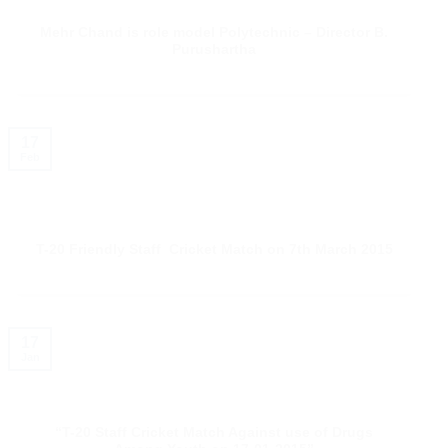
Mehr Chand is role model Polytechnic – Director B.
Purushartha
17
Feb
T-20 Friendly Staff Cricket Match on 7th March 2015
17
Jan
“T-20 Staff Cricket Match Against use of Drugs