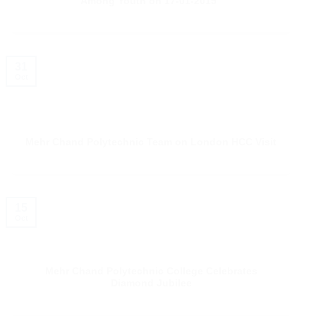
Among Youth on 17-01-2015”
31
Oct
Mehr Chand Polytechnic Team on London HCC Visit
15
Oct
Mehr Chand Polytechnic College Celebrates
Diamond Jubilee