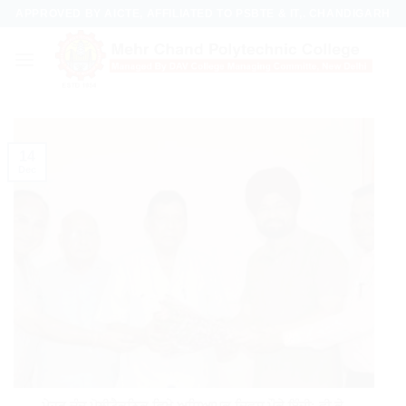
Skip
APPROVED BY AICTE, AFFILIATED TO PSBTE & IT,. CHANDIGARH
to
content
14
Dec