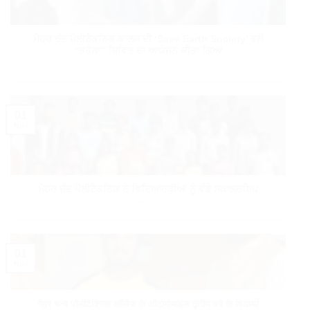
ਮੇਹਰ ਚੰਦ ਪੌਲੀਟੈਕਨਿਕ ਕਾਲਜ ਦੀ ‘Save Earth Society’ ਵਲੋਂ
“ਭਰੋਸਾ” ਸ਼ਿਵਿਰ ਦਾ ਆਯੋਜਨ ਕੀਤਾ ਗਿਆ
01
Nov
ਮੇਹਰ ਚੰਦ ਪੋਲੀਟੈਕਨਿਕ ਨੇ ਵਿਦਿਆਰਥੀਆਂ ਨੂੰ ਵੰਡੇ ਸਕਾਲਰਸ਼ਿਪ
01
Nov
मेहर चन्द पॉलीटेक्निक कॉलेज के ऑटोमोबाइल तृतीय वर्ष के विद्यार्थी