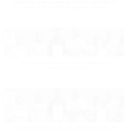
सुखराजबीर सिंह ने देश भगत यादगार हॉल में आयोजित वार्षिक “मेला गदरी
बाबेयां दा” में पेंटिंग प्रतियोगिता में तीसरा स्थान प्राप्त किया
31
Oct
Mehr Chand Polytechnic College Bags Best
Technical Fest Award
19
Oct
ਮੇਹਰ ਚੰਦ ਪੋਲੀਟੈਕਨਿਕ ਨੂੰ ਮਿਲਿਆ ਬੈਸਟ ਟੈਕਨੀਕਲ ਫੈਸਟ ਐਵਾਰਡ