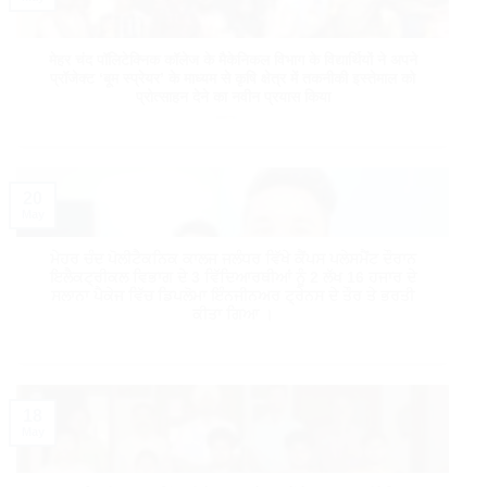
मेहर चंद पॉलिटेक्निक कॉलेज के मैकेनिकल विभाग के विद्यार्थियों ने अपने
प्रॉजेक्ट ‘बूम स्प्रेयर’ के माध्यम से कृषि क्षेत्र में तकनीकी इस्तेमाल को
प्रोत्साहन देने का नवीन प्रयास किया
20
May
ਮੇਹਰ ਚੰਦ ਪੋਲੀਟੈਕਨਿਕ ਕਾਲਜ ਜਲੰਧਰ ਵਿੱਖੇ ਕੈਂਪਸ ਪਲੇਸਮੈਂਟ ਦੌਰਾਨ
ਇਲੈਕਟ੍ਰੀਕਲ ਵਿਭਾਗ ਦੇ 3 ਵਿੱਦਿਆਰਥੀਆਂ ਨੂੰ 2 ਲੱਖ 16 ਹਜਾਰ ਦੇ
ਸਲਾਨਾ ਪੈਕੇਜ ਵਿੱਚ ਡਿਪਲੋਮਾ ਇੰਨਜੀਨਅਰ ਟ੍ਰੇਨਸ ਦੇ ਤੌਰ ਤੇ ਭਰਤੀ
ਕੀਤਾ ਗਿਆ ।
18
May