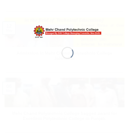
12
May
Admission in Mehr Chand Polytechnic College
Jalandhar
06
May
Mehr Chand Polytechnic College bagged award for
Excellent Polytechnic College in Punjab.