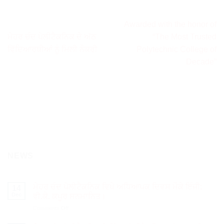
Awarded with the honor of
ਮੇਹਰ ਚੰਦ ਪੋਲੀਟੈਕਨਿਕ ਦੇ ਅੱਠ
“The Most Trusted
ਵਿੱਦਿਆਰਥੀਆਂ ਨੂੰ ਮਿਲੀ ਨੌਕਰੀ
Polytechnic College of
Decade”
NEWS
ਮੇਹਰ ਚੰਦ ਪੋਲੀਟੈਕਨਿਕ ਵਿਖੇ ਅਧਿਆਪਕ ਦਿਵਸ ਮੌਕੇ ਇੰਜੀ:
14
Dec
ਵੀ.ਕੇ. ਕਪੂਰ ਸਨਮਾਨਿਤ।
on
Comments Off
ਮੇਹਰ