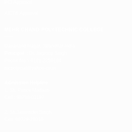
PCI Approval
AICTE Approval
MEHR CHAND POLYTECHNIC COLLEGE
Dayanand Nagar, Jalandhar-India
Principal :
Dr. Jagroop Singh
Phone No.:- 0181-2250184
mcpolycjal@yahoo.co.in
Admission Helpline :
1. Sh. Prince Madaan
Cell : 98786-01197
2. Sh.Jaswinder Singh
Cell: 98729-28010