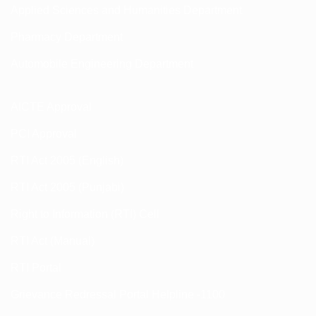
Applied Sciences and Humanities Department
Pharmacy Department
Automobile Engineering Department
AICTE Approval
PCI Approval
RTI Act 2005 (English)
RTI Act 2005 (Punjabi)
Right to Information (RTI) Cell
RTI Act (Manual)
RTI Portal
Grievance Redressal Portal Helpline -1100