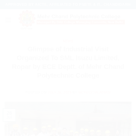
Skip
APPROVED BY AICTE, AFFILIATED TO PSBTE & IT,. CHANDIGARH
to
content
NEWS
Glimpse of Industrial Visit
Organized To SML Isuzu Limited,
Ropar by ECE Deptt. of Mehr Chand
Polytechnic College
POSTED ON
JULY 26, 2023
BY
MCPOLYJALADMIN
26
Jul