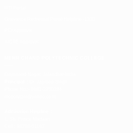
RTI Portal
Grievance Redressal Portal Helpline -1100
PCI Approval
AICTE Approval
MEHR CHAND POLYTECHNIC COLLEGE
Dayanand Nagar, Jalandhar-India
Principal :
Dr. Jagroop Singh
Phone No.:- 0181-2250184
mcpolycjal@yahoo.co.in
Admission Helpline :
1. Sh. Prince Madaan
Cell : 98786-01197