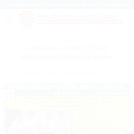
Skip
APPROVED BY AICTE, AFFILIATED TO PSBTE & IT,. CHANDIGARH
to
content
NEWS
Admission in Mehr Chand
Polytechnic College Jalandhar
POSTED ON
MAY 12, 2020
BY
MCPOLYJALADMIN
12
May