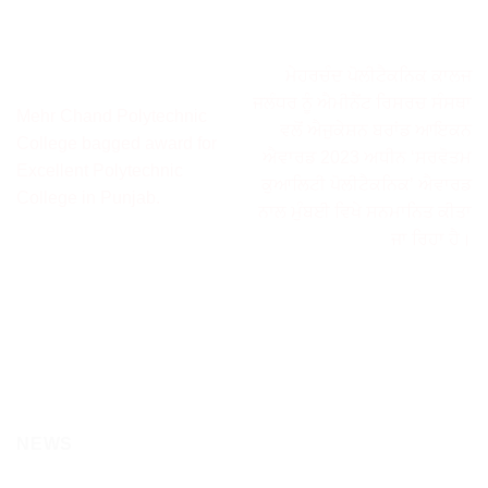
ਮੇਹਰਚੰਦ ਪੋਲੀਟੈਕਨਿਕ ਕਾਲਜ
ਜਲੰਧਰ ਨੂੰ ਐਮੀਨੈਂਟ ਰਿਸਰਚ ਸੰਸਥਾ
Mehr Chand Polytechnic
ਵਲੋਂ ਐਜੁਕੇਸ਼ਨ ਬਰਾਂਡ ਆਇਕਨ
College bagged award for
ਐਵਾਰਡ 2023 ਅਧੀਨ ‘ਸਰਵੋਤਮ
Excellent Polytechnic
ਕੁਆਲਿਟੀ ਪੋਲੀਟੈਕਨਿਕ’ ਐਵਾਰਡ
College in Punjab.
ਨਾਲ ਮੁੰਬਈ ਵਿਖੇ ਸਨਮਾਨਿਤ ਕੀਤਾ
ਜਾ ਰਿਹਾ ਹੈ।
NEWS