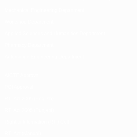
Mechanical Engineering Department
Workshop Department
Applied Sciences and Humanities Department
Pharmacy Department
Automobile Engineering Department
AICTE Approval
PCI Approval
RTI Act 2005 (English)
RTI Act 2005 (Punjabi)
Right to Information (RTI) Cell
RTI Act (Manual)