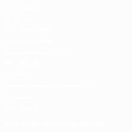
AICTE Approval
PCI Approval
RTI Act 2005 (English)
RTI Act 2005 (Punjabi)
Right to Information (RTI) Cell
RTI Act (Manual)
RTI Portal
Grievance Redressal Portal Helpline -1100
PCI Approval
AICTE Approval
MEHR CHAND POLYTECHNIC COLLEGE