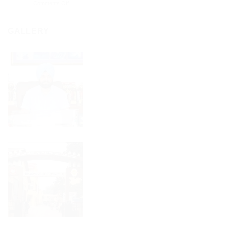
on
Comments Off
ਇੰਟਰ
ਕਪੂਰ
ਮੇਹਰ
ਪੋਲੀਟੈਕਨਿਕ
ਸਨਮਾਨਿਤ।
ਚੰਦ
ਸਪੋਰਟਸ
ਪੋਲੀਟੈਕਨਿਕ
GALLERY
ਮੀਟ
ਨੂੰ
ਵਿੱਚ
ਗਵਰਨਰ
ਤਿੰਨ
ਪੰਜਾਬ
ਸੋਨੇ
ਤੋਂ
ਦੇ
ਮਿਲਿਆ
ਮੈਡਲ
ਬੈਸਟ
ਜਿੱਤੇ।
ਪੋਲੀਟੈਕਨਿਕ
ਐਵਾਰਡ